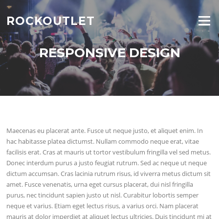
Skip
to
ROCKOUTLET
Menu
content
RESPONSIVE DESIGN
Maecenas eu placerat ante. Fusce ut neque justo, et aliquet enim. In
hac habitasse platea dictumst. Nullam commodo neque erat, vitae
facilisis erat. Cras at mauris ut tortor vestibulum fringilla vel sed metus.
Donec interdum purus a justo feugiat rutrum. Sed ac neque ut neque
dictum accumsan. Cras lacinia rutrum risus, id viverra metus dictum sit
amet. Fusce venenatis, urna eget cursus placerat, dui nisl fringilla
purus, nec tincidunt sapien justo ut nisl. Curabitur lobortis semper
neque et varius. Etiam eget lectus risus, a varius orci. Nam placerat
mauris at dolor imperdiet at aliquet lectus ultricies. Duis tincidunt mi at